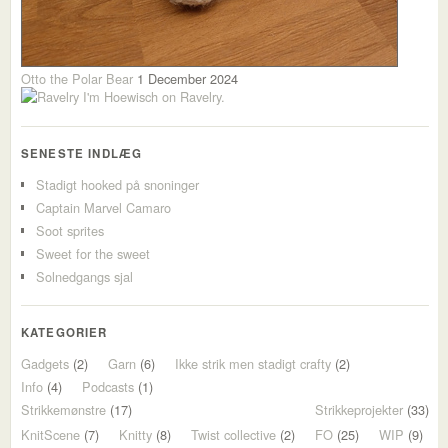
Otto the Polar Bear
1 December 2024
I'm Hoewisch on Ravelry.
SENESTE INDLÆG
Stadigt hooked på snoninger
Captain Marvel Camaro
Soot sprites
Sweet for the sweet
Solnedgangs sjal
KATEGORIER
Gadgets
(2)
Garn
(6)
Ikke strik men stadigt crafty
(2)
Info
(4)
Podcasts
(1)
Strikkemønstre
(17)
Strikkeprojekter
(33)
KnitScene
(7)
Knitty
(8)
Twist collective
(2)
FO
(25)
WIP
(9)