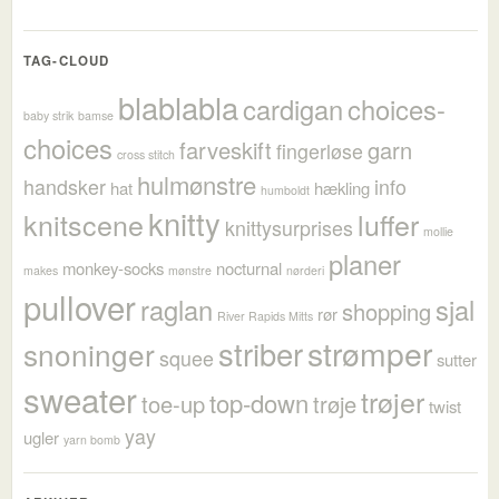
TAG-CLOUD
blablabla
cardigan
choices-
baby strik
bamse
choices
farveskift
garn
fingerløse
cross stitch
hulmønstre
handsker
info
hat
hækling
humboldt
knitty
knitscene
luffer
knittysurprises
mollie
planer
monkey-socks
nocturnal
makes
mønstre
nørderi
pullover
raglan
sjal
shopping
rør
River Rapids Mitts
strømper
striber
snoninger
squee
sutter
sweater
trøjer
top-down
toe-up
trøje
twist
yay
ugler
yarn bomb