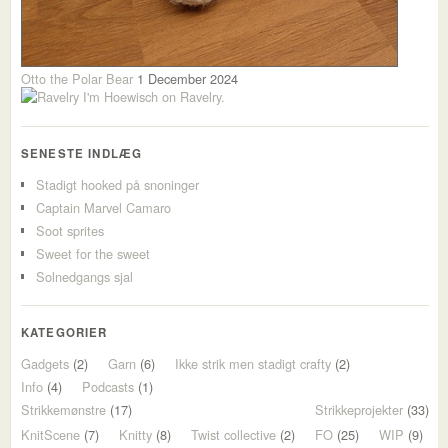
Otto the Polar Bear
1 December 2024
I'm Hoewisch on Ravelry.
SENESTE INDLÆG
Stadigt hooked på snoninger
Captain Marvel Camaro
Soot sprites
Sweet for the sweet
Solnedgangs sjal
KATEGORIER
Gadgets
(2)
Garn
(6)
Ikke strik men stadigt crafty
(2)
Info
(4)
Podcasts
(1)
Strikkemønstre
(17)
Strikkeprojekter
(33)
KnitScene
(7)
Knitty
(8)
Twist collective
(2)
FO
(25)
WIP
(9)