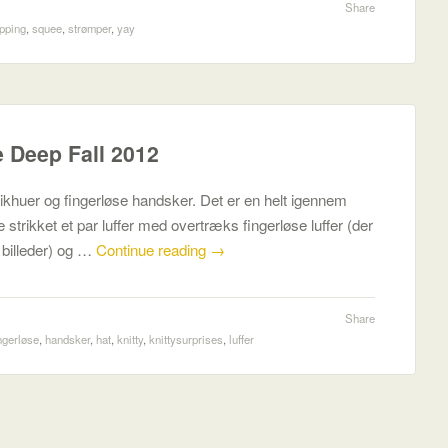
Share
pping
,
squee
,
strømper
,
yay
 Deep Fall 2012
strikhuer og fingerløse handsker. Det er en helt igennem
 strikket et par luffer med overtræks fingerløse luffer (der
 billeder) og …
Continue reading
→
Share
ngerløse
,
handsker
,
hat
,
knitty
,
knittysurprises
,
luffer