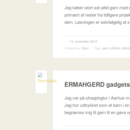
Jeg køber stort set altid garn med e
primært af rester fra tidligere proj
dem. Løsningen er selvfølgelig at 
14. november 2012
Categories
Garn
Tags
garn
,
striber
,
strøm
ERMAHGERD gadgets
0
Jeg var på shoppingtur i Aarhus m
Jeg tror udtrykket som et barn i e
begrænse mig til garn til en gave