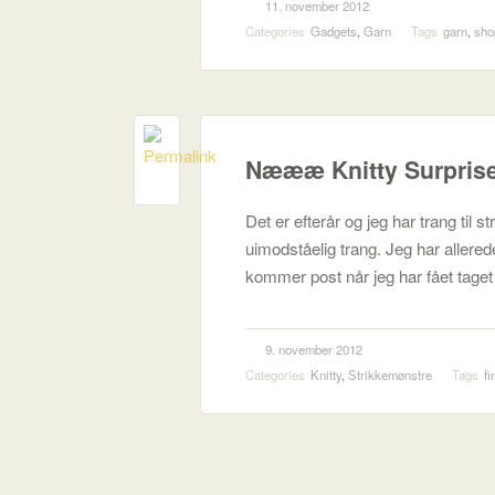
11. november 2012
Categories
Gadgets
,
Garn
Tags
garn
,
sho
Næææ Knitty Surprise
4
Det er efterår og jeg har trang til 
uimodståelig trang. Jeg har allerede
kommer post når jeg har fået taget
9. november 2012
Categories
Knitty
,
Strikkemønstre
Tags
fi