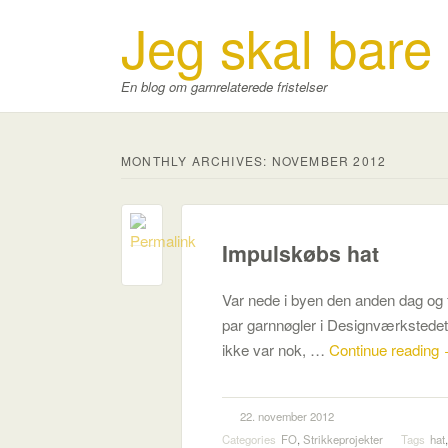
Jeg skal bare
En blog om garnrelaterede fristelser
MONTHLY ARCHIVES:
NOVEMBER 2012
Impulskøbs hat
2
Var nede i byen den anden dag og 
par garnnøgler i Designværkstedet til
ikke var nok, …
Continue reading
22. november 2012
Categories
FO
,
Strikkeprojekter
Tags
hat