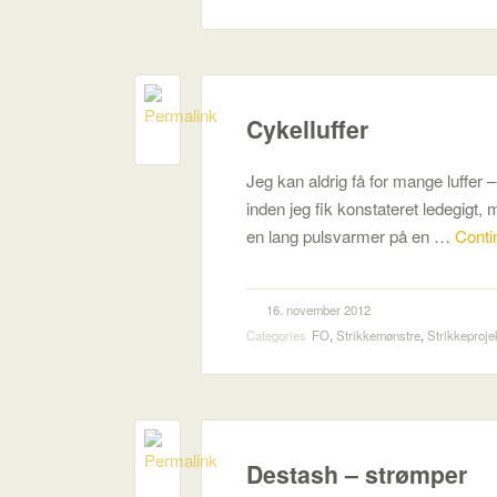
Cykelluffer
0
Jeg kan aldrig få for mange luffer 
inden jeg fik konstateret ledegigt, 
en lang pulsvarmer på en …
Conti
16. november 2012
Categories
FO
,
Strikkemønstre
,
Strikkeproje
Destash – strømper
0