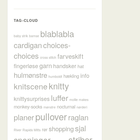
TAG-CLOUD
blablabla
baby strik
bamse
cardigan
choices-
choices
farveskift
cross stitch
garn
fingerløse
handsker
hat
hulmønstre
info
hækling
humboldt
knitty
knitscene
luffer
knittysurprises
mollie makes
monkey-socks
nocturnal
mønstre
nørderi
pullover
planer
raglan
sjal
shopping
rør
River Rapids Mitts
striber
snoninger