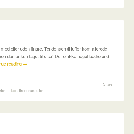
– med eller uden fingre. Tendensen til luffer kom allerede
men den er kun taget til efter. Der er ikke noget bedre end
nue reading
→
Share
kter
Tags
fingerløse
,
luffer