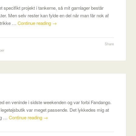
t specifikt projekt i tankerne, så mit garnlager består
ekter. Men selv rester kan fylde en del når man får nok af
strikke …
Continue reading
→
Share
per
ed en veninde i sidste weekenden og var forbi Fandango.
n legetøjsbutik var meget passende. Det lykkedes mig at
 og …
Continue reading
→