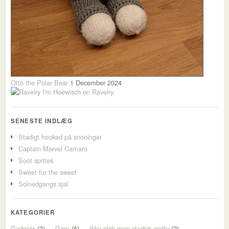
Otto the Polar Bear
1 December 2024
I'm Hoewisch on Ravelry.
SENESTE INDLÆG
Stadigt hooked på snoninger
Captain Marvel Camaro
Soot sprites
Sweet for the sweet
Solnedgangs sjal
KATEGORIER
Gadgets
(2)
Garn
(6)
Ikke strik men stadigt crafty
(2)