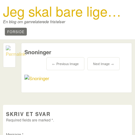
Jeg skal bare lige…
En blog om garnrelaterede fristelser
FORSIDE
Snoninger
0
← Previous Image
Next Image →
SKRIV ET SVAR
Required fields are marked
*
.
Message
*