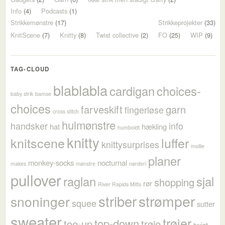
Info
(4)
Podcasts
(1)
Strikkemønstre
(17)
Strikkeprojekter
(33)
KnitScene
(7)
Knitty
(8)
Twist collective
(2)
FO
(25)
WIP
(9)
TAG-CLOUD
blablabla
cardigan
choices-
baby strik
bamse
choices
farveskift
garn
fingerløse
cross stitch
hulmønstre
handsker
info
hat
hækling
humboldt
knitty
knitscene
luffer
knittysurprises
mollie
planer
monkey-socks
nocturnal
makes
mønstre
nørderi
pullover
raglan
sjal
shopping
rør
River Rapids Mitts
strømper
striber
snoninger
squee
sutter
sweater
trøjer
top-down
toe-up
trøje
twist