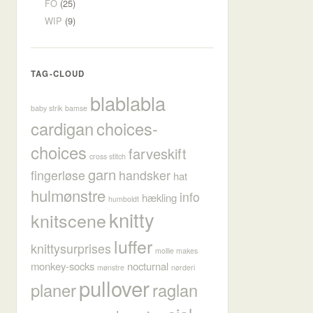
FO
(25)
WIP
(9)
TAG-CLOUD
blablabla
baby strik
bamse
cardigan
choices-
choices
farveskift
cross stitch
garn
fingerløse
handsker
hat
hulmønstre
info
hækling
humboldt
knitty
knitscene
luffer
knittysurprises
mollie makes
monkey-socks
nocturnal
mønstre
nørderi
pullover
planer
raglan