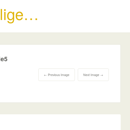
 lige…
le5
← Previous Image
Next Image →