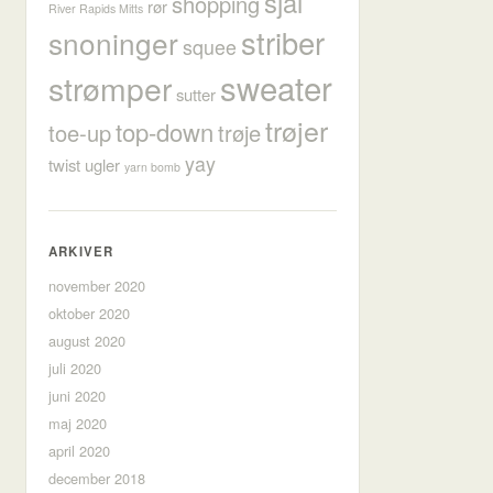
sjal
shopping
rør
River Rapids Mitts
striber
snoninger
squee
sweater
strømper
sutter
trøjer
top-down
toe-up
trøje
yay
twist
ugler
yarn bomb
ARKIVER
november 2020
oktober 2020
august 2020
juli 2020
juni 2020
maj 2020
april 2020
december 2018