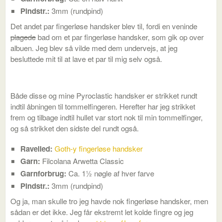
Pindstr.:
3mm (rundpind)
Det andet par fingerløse handsker blev til, fordi en veninde
plagede
bad om et par fingerløse handsker, som gik op over
albuen. Jeg blev så vilde med dem undervejs, at jeg
besluttede mit til at lave et par til mig selv også.
Både disse og mine Pyroclastic handsker er strikket rundt
indtil åbningen til tommelfingeren. Herefter har jeg strikket
frem og tilbage indtil hullet var stort nok til min tommelfinger,
og så strikket den sidste del rundt også.
Ravelled:
Goth-y fingerløse handsker
Garn:
Filcolana Arwetta Classic
Garnforbrug:
Ca. 1½ nøgle af hver farve
Pindstr.:
3mm (rundpind)
Og ja, man skulle tro jeg havde nok fingerløse handsker, men
sådan er det ikke. Jeg får ekstremt let kolde fingre og jeg