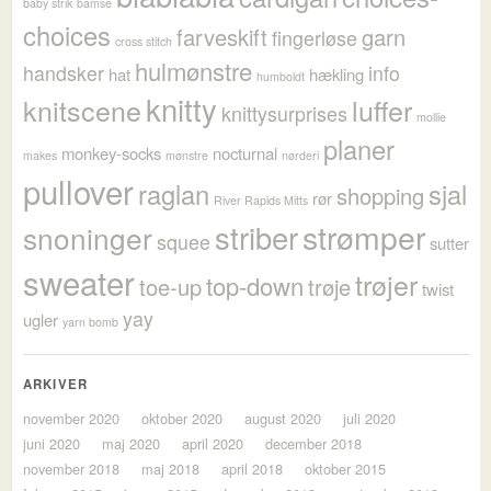
baby strik
bamse
choices
farveskift
garn
fingerløse
cross stitch
hulmønstre
handsker
info
hat
hækling
humboldt
knitty
knitscene
luffer
knittysurprises
mollie
planer
monkey-socks
nocturnal
makes
mønstre
nørderi
pullover
raglan
sjal
shopping
rør
River Rapids Mitts
strømper
striber
snoninger
squee
sutter
sweater
trøjer
top-down
toe-up
trøje
twist
yay
ugler
yarn bomb
ARKIVER
november 2020
oktober 2020
august 2020
juli 2020
juni 2020
maj 2020
april 2020
december 2018
november 2018
maj 2018
april 2018
oktober 2015