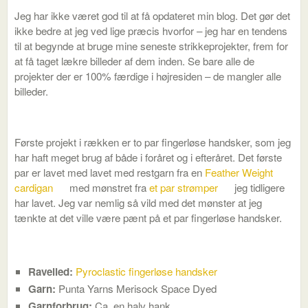
Jeg har ikke været god til at få opdateret min blog. Det gør det
ikke bedre at jeg ved lige præcis hvorfor – jeg har en tendens
til at begynde at bruge mine seneste strikkeprojekter, frem for
at få taget lækre billeder af dem inden. Se bare alle de
projekter der er 100% færdige i højresiden – de mangler alle
billeder.
Første projekt i rækken er to par fingerløse handsker, som jeg
har haft meget brug af både i foråret og i efteråret. Det første
par er lavet med lavet med restgarn fra en
Feather Weight
cardigan
med mønstret fra
et par strømper
jeg tidligere
har lavet. Jeg var nemlig så vild med det mønster at jeg
tænkte at det ville være pænt på et par fingerløse handsker.
Ravelled:
Pyroclastic fingerløse handsker
Garn:
Punta Yarns Merisock Space Dyed
Garnforbrug:
Ca. en halv hank