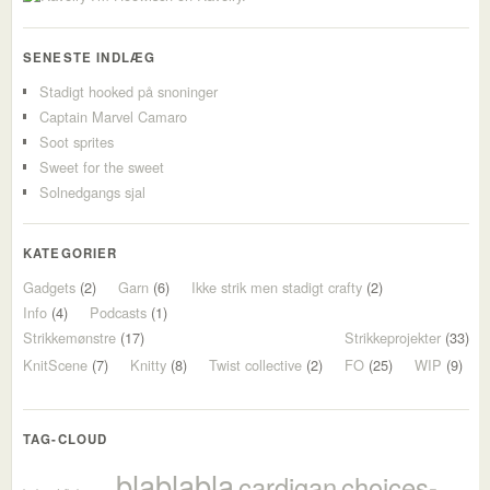
SENESTE INDLÆG
Stadigt hooked på snoninger
Captain Marvel Camaro
Soot sprites
Sweet for the sweet
Solnedgangs sjal
KATEGORIER
Gadgets
(2)
Garn
(6)
Ikke strik men stadigt crafty
(2)
Info
(4)
Podcasts
(1)
Strikkemønstre
(17)
Strikkeprojekter
(33)
KnitScene
(7)
Knitty
(8)
Twist collective
(2)
FO
(25)
WIP
(9)
TAG-CLOUD
blablabla
cardigan
choices-