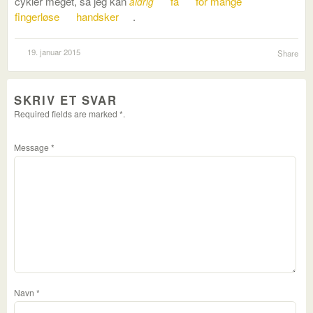
cykler meget, så jeg kan
få
for mange
aldrig
fingerløse
handsker
.
19. januar 2015
Share
SKRIV ET SVAR
Required fields are marked
*
.
Message
*
Navn
*